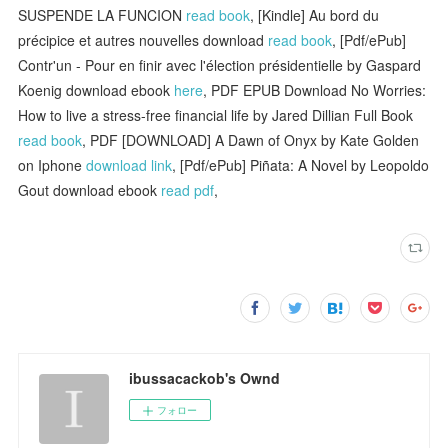
SUSPENDE LA FUNCION
read book
, [Kindle] Au bord du
précipice et autres nouvelles download
read book
, [Pdf/ePub]
Contr'un - Pour en finir avec l'élection présidentielle by Gaspard
Koenig download ebook
here
, PDF EPUB Download No Worries:
How to live a stress-free financial life by Jared Dillian Full Book
read book
, PDF [DOWNLOAD] A Dawn of Onyx by Kate Golden
on Iphone
download link
, [Pdf/ePub] Piñata: A Novel by Leopoldo
Gout download ebook
read pdf
,
ibussacackob's Ownd
フォロー